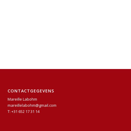
CONTACTGEGEVENS
Mareille Labohm
mareillelabohm@gmail.com
T: +31 652 17 31 14