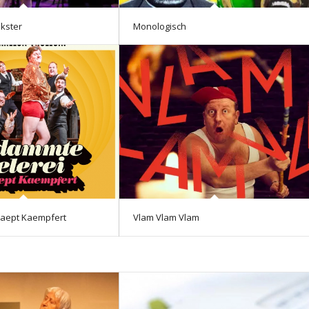
kster
Monologisch
kaept Kaempfert
Vlam Vlam Vlam