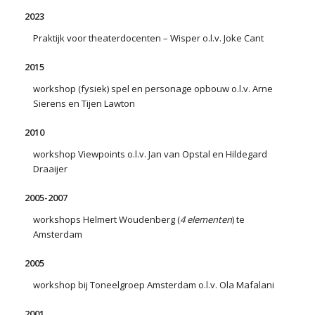
2023
Praktijk voor theaterdocenten – Wisper o.l.v. Joke Cant
2015
workshop (fysiek) spel en personage opbouw o.l.v. Arne
Sierens en Tijen Lawton
2010
workshop Viewpoints o.l.v. Jan van Opstal en Hildegard
Draaijer
2005-2007
workshops Helmert Woudenberg (
4 elementen
) te
Amsterdam
2005
workshop bij Toneelgroep Amsterdam o.l.v. Ola Mafalani
2001